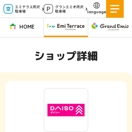
ペ
エミテラス所沢
グランエミオ所沢
駐車場
駐車場
language
ー
ジ
HOME
内
を
TOPページ
イベントニュース
ショップニュース
ショップガイド
ショップ詳細
移
動
グルメガイド
営業時間
サービス案内
アクセス
す
施設案内
駐車場
る
た
イベントスペース
よくある質問
め
公式アプリ
スタッフ募集
の
ご意見・お問い合わせ
リ