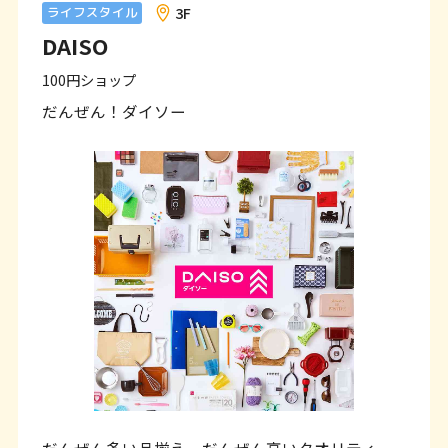
ン
3F
ライフスタイル
DAISO
ク
で
100円ショップ
す
だんぜん！ダイソー
本
文
へ
移
動
し
ま
す
フ