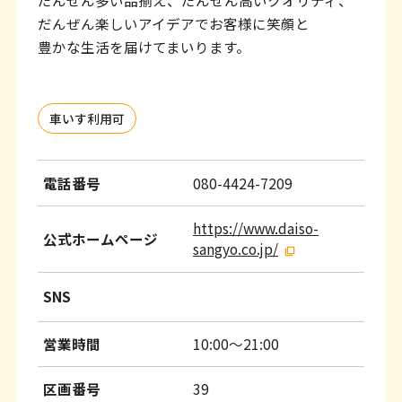
だんぜん多い品揃え、だんぜん高いクオリティ、
ッ
だんぜん楽しいアイデアでお客様に笑顔と
タ
豊かな生活を届けてまいります。
ー
情
車いす利用可
報
へ
電話番号
080-4424-7209
移
動
https://www.daiso-
公式ホームページ
し
sangyo.co.jp/
ま
SNS
す
営業時間
10:00～21:00
区画番号
39