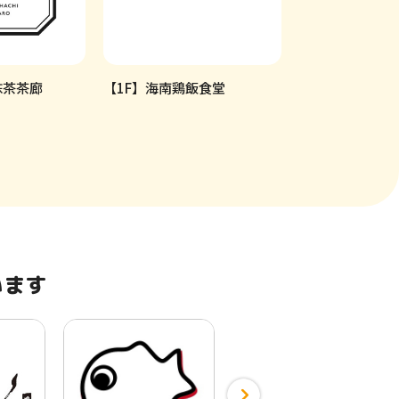
抹茶茶廊
【1F】海南鶏飯食堂
【4F】がってん
います