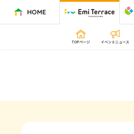
ペ
ー
HOME
ジ
内
を
移
TOPページ
イベントニュース
動
す
る
た
め
の
リ
ン
ク
で
す
本
文