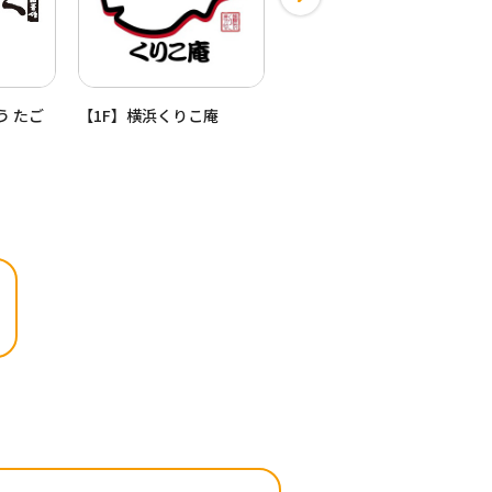
う たご
【1F】横浜くりこ庵
【1F】はなまるダイニング
セレクト