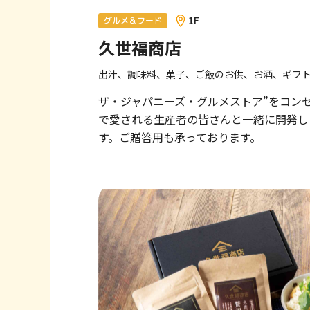
へ
1F
グルメ＆フード
移
久世福商店
動
し
出汁、調味料、菓子、ご飯のお供、お酒、ギフ
ま
す
ザ・ジャパニーズ・グルメストア”をコン
フ
で愛される生産者の皆さんと一緒に開発し
ッ
す。ご贈答用も承っております。
タ
ー
情
報
へ
移
動
し
ま
す