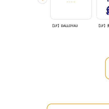
【1F】ザ・ガーデン自由が
【1F】DALLOYAU
【1F】
丘