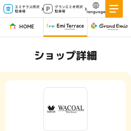
ペ
エミテラス所沢
グランエミオ所沢
駐車場
駐車場
language
ー
ジ
HOME
内
を
TOPページ
イベントニュース
ショップニュース
ショップガイド
ショップ詳細
移
動
グルメガイド
営業時間
サービス案内
アクセス
す
施設案内
駐車場
る
た
イベントスペース
よくある質問
め
公式アプリ
スタッフ募集
の
ご意見・お問い合わせ
リ