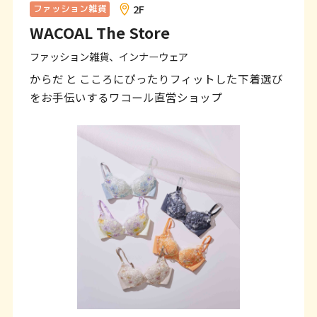
ン
2F
ファッション雑貨
WACOAL The Store
ク
で
ファッション雑貨、インナーウェア
す
からだ と こころにぴったりフィットした下着選び
をお手伝いするワコール直営ショップ
本
文
へ
移
動
し
ま
す
フ