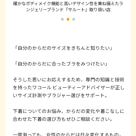
ッ
確かなボディメイク機能と高いデザイン性を兼ね備えたラ
確か
ンジェリーブランド『サルート』取り扱い店
タ
ー
情
報
「自分のからだのサイズをきちんと知りたい」
へ
移
「自分のからだに合ったブラをみつけたい」
動
そうした思いにお応えするため、専門の知識と技術
し
を持ったワコール ビューティーアドバイザーが正し
ま
いサイズ計測やブラジャー選びをサポート。
す
下着についてのお悩み、からだの変化や着こなしに
合わせた下着の選び方もぜひご相談ください。
一度測っても、女性のからだは日々変化するもの。