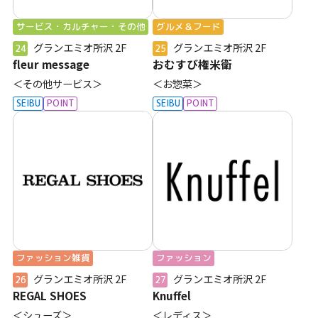
サービス・カルチャー・その他
グルメ＆フード
グランエミオ所沢
2F
グランエミオ所沢
2F
24
25
fleur message
おむすび権米衛
＜その他サービス＞
＜お惣菜＞
SEIBU
POINT
SEIBU
POINT
ファッション雑貨
ファッション
グランエミオ所沢
2F
グランエミオ所沢
2F
26
27
REGAL SHOES
Knuffel
＜シューズ＞
＜レディス＞