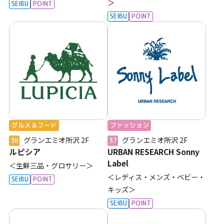
＞
SEIBU
POINT
SEIBU
POINT
グルメ＆フード
ファッション
グランエミオ所沢
2F
グランエミオ所沢
2F
36
37
ルピシア
URBAN RESEARCH Sonny
Label
＜生鮮三品・グロサリー＞
＜レディス・メンズ・ベビー・
SEIBU
POINT
キッズ＞
SEIBU
POINT