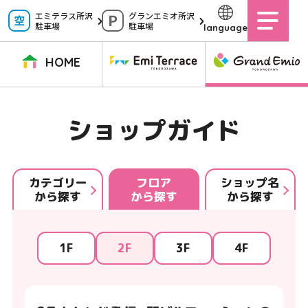
ペ
エミテラス所沢
グランエミオ所沢
駐車場
駐車場
language
ー
ジ
HOME
内
を
TOPページ
イベントニュース
ショップニュース
ショップガイド
ショップガイド
移
動
グルメガイド
営業時間
サービス案内
アクセス
す
施設案内
駐車場
カテゴリー
フロア
ショップ名
から探す
から探す
から探す
る
た
イベントスペース
よくある質問
め
公式アプリ
スタッフ募集
1F
2F
3F
4F
の
ご意見・お問い合わせ
リ