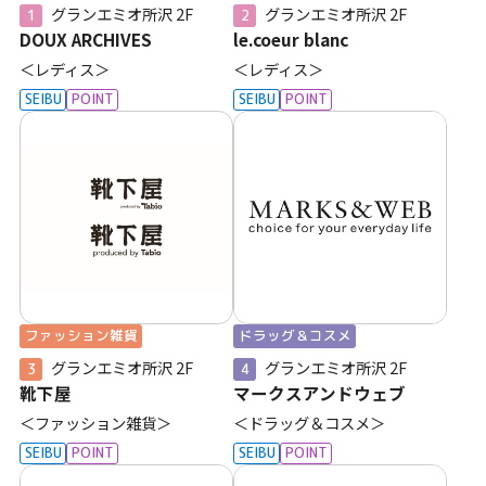
グランエミオ所沢
2F
グランエミオ所沢
2F
1
2
DOUX ARCHIVES
le.coeur blanc
＜レディス＞
＜レディス＞
SEIBU
POINT
SEIBU
POINT
ファッション雑貨
ドラッグ＆コスメ
グランエミオ所沢
2F
グランエミオ所沢
2F
3
4
靴下屋
マークスアンドウェブ
＜ファッション雑貨＞
＜ドラッグ＆コスメ＞
SEIBU
POINT
SEIBU
POINT