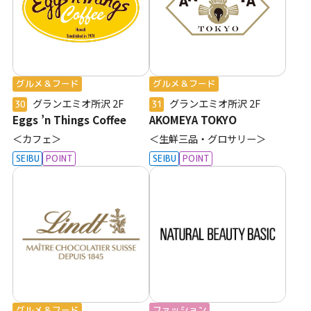
グルメ＆フード
グルメ＆フード
グランエミオ所沢
2F
グランエミオ所沢
2F
30
31
Eggs ’n Things Coffee
AKOMEYA TOKYO
＜カフェ＞
＜生鮮三品・グロサリー＞
SEIBU
POINT
SEIBU
POINT
グルメ＆フード
ファッション