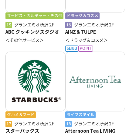
サービス・カルチャー・その他
ドラッグ＆コスメ
グランエミオ所沢
2F
グランエミオ所沢
2F
15
16
ABC クッキングスタジオ
AINZ＆TULPE
＜その他サービス＞
＜ドラッグ＆コスメ＞
SEIBU
POINT
グルメ＆フード
ライフスタイル
グランエミオ所沢
2F
グランエミオ所沢
2F
17
18
スターバックス
Afternoon Tea LIVING