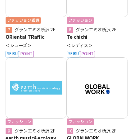
ファッション雑貨
ファッション
グランエミオ所沢
2F
グランエミオ所沢
2F
7
8
ORiental TRaffic
Te chichi
＜シューズ＞
＜レディス＞
SEIBU
POINT
SEIBU
POINT
ファッション
ファッション
グランエミオ所沢
2F
グランエミオ所沢
2F
9
10
earth music&ecology
GLOBALWORK