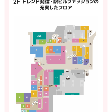
ン
ク
で
す
本
文
へ
移
動
し
ま
す
フ