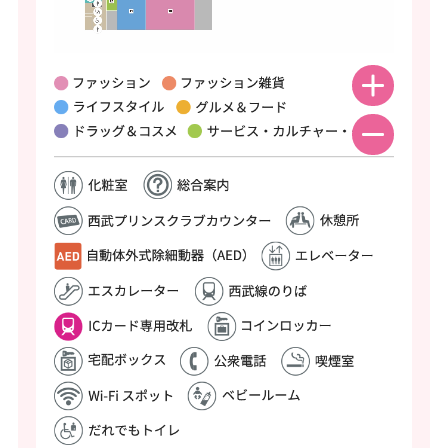
ッ
タ
ー
情
報
へ
移
動
し
ま
す