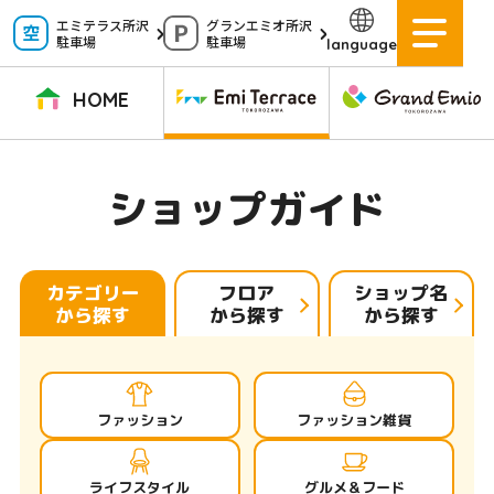
ペ
エミテラス所沢
グランエミオ所沢
駐車場
駐車場
language
ー
ジ
HOME
内
を
TOPページ
イベントニュース
ショップニュース
ショップガイド
ショップガイド
移
動
グルメガイド
営業時間
サービス案内
アクセス
す
施設案内
駐車場
カテゴリー
フロア
ショップ名
から探す
から探す
から探す
る
た
イベントスペース
よくある質問
め
公式アプリ
スタッフ募集
ファッション
ファッション雑貨
の
ご意見・お問い合わせ
リ
ライフスタイル
グルメ＆フード