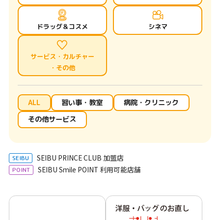
ン
ク
ドラッグ＆コスメ
シネマ
で
す
サービス・カルチャー
・その他
本
文
ALL
習い事・教室
病院・クリニック
へ
その他サービス
移
動
し
SEIBU PRINCE CLUB 加盟店
SEIBU
SEIBU Smile POINT 利用可能店舗
ま
POINT
す
フ