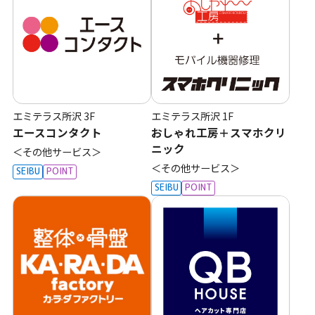
ッ
タ
ー
情
報
エミテラス所沢
3F
エミテラス所沢
1F
へ
エースコンタクト
おしゃれ工房＋スマホクリ
移
ニック
＜その他サービス＞
＜その他サービス＞
動
SEIBU
POINT
SEIBU
POINT
し
ま
す