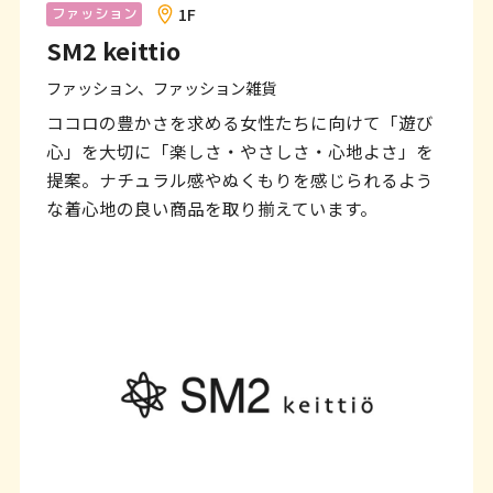
ン
1F
ファッション
SM2 keittio
ク
で
ファッション、ファッション雑貨
す
ココロの豊かさを求める女性たちに向けて「遊び
心」を大切に「楽しさ・やさしさ・心地よさ」を
本
提案。ナチュラル感やぬくもりを感じられるよう
文
な着心地の良い商品を取り揃えています。
へ
移
動
し
ま
す
フ