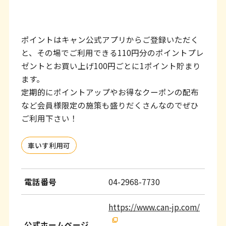
ッ
タ
ー
ポイントはキャン公式アプリからご登録いただく
情
と、その場でご利用できる110円分のポイントプレ
ゼントとお買い上げ100円ごとに1ポイント貯まり
報
ます。
へ
定期的にポイントアップやお得なクーポンの配布
移
など会員様限定の施策も盛りだくさんなのでぜひ
ご利用下さい！
動
し
車いす利用可
ま
す
電話番号
04-2968-7730
https://www.can-jp.com/
公式ホームページ