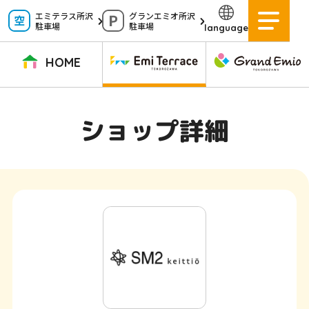
ペ
エミテラス所沢
グランエミオ所沢
駐車場
駐車場
language
ー
ジ
HOME
内
を
TOPページ
イベントニュース
ショップニュース
ショップガイド
ショップ詳細
移
動
グルメガイド
営業時間
サービス案内
アクセス
す
施設案内
駐車場
る
た
イベントスペース
よくある質問
め
公式アプリ
スタッフ募集
の
ご意見・お問い合わせ
リ